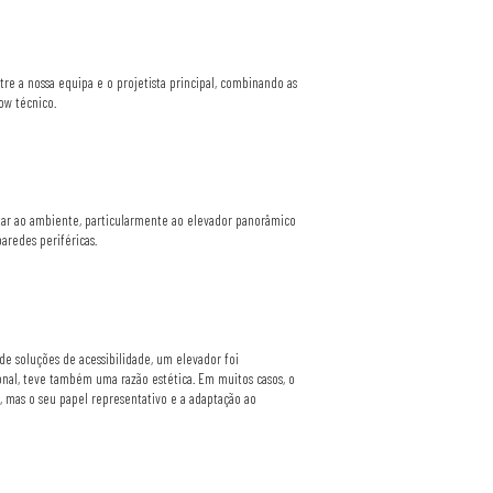
re a nossa equipa e o projetista principal, combinando as
ow técnico.
tar ao ambiente, particularmente ao elevador panorâmico
aredes periféricas.
e soluções de acessibilidade, um elevador foi
onal, teve também uma razão estética. Em muitos casos, o
, mas o seu papel representativo e a adaptação ao