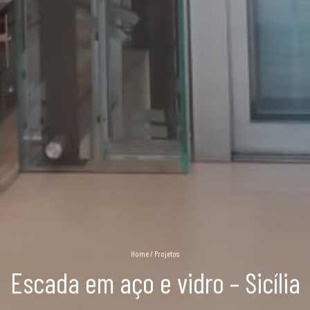
Home
/
Projetos
Escada em aço e vidro – Sicília