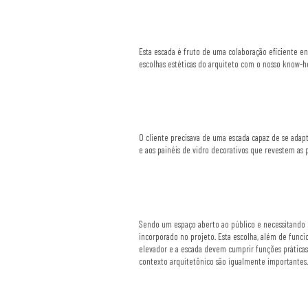
Esta escada é fruto de uma colaboração eficiente ent
escolhas estéticas do arquiteto com o nosso know-h
O cliente precisava de uma escada capaz de se adap
e aos painéis de vidro decorativos que revestem as p
Sendo um espaço aberto ao público e necessitando d
incorporado no projeto. Esta escolha, além de funci
elevador e a escada devem cumprir funções práticas
contexto arquitetônico são igualmente importantes.