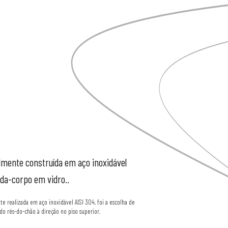
almente
construída
em
aço
inoxidável
rda-corpo
em
vidro..
e realizada em aço inoxidável AISI 304, foi a escolha de
do rés-do-chão à direção no piso superior.