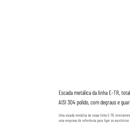
Escada
metálica
da
linha
E-TR,
tot
AISI
304
polido,
com
degraus
e
gua
Uma escada metálica da nossa linha E-TR, inteirament
uma empresa de referência para ligar os escritórios 