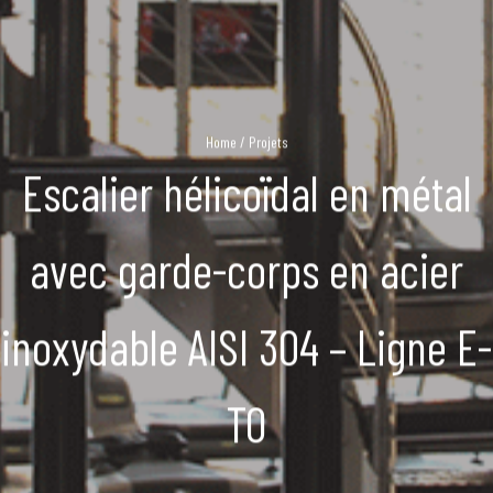
Home
/
Projets
Escalier hélicoïdal en métal
avec garde-corps en acier
inoxydable AISI 304 – Ligne E-
TO